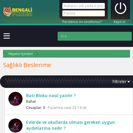
Parolanızı mı unuttunuz?
Kayıt ol
Hayatın İçinden
Sağlıklı Beslenme
Filtreler
Batı Bloku nasıl yazılır ?
Bahar
Cevaplar
0
Pazartesi saat 23:14'de
Evlerde ve okullarda olması gereken uygun
aydınlatma nedir ?