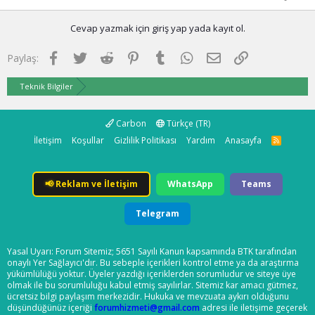
Cevap yazmak için giriş yap yada kayıt ol.
Facebook
Twitter
Reddit
Pinterest
Tumblr
WhatsApp
E-posta
Link
Paylaş:
Teknik Bilgiler
Carbon
Türkçe (TR)
İletişim
Koşullar
Gizlilik Politikası
Yardım
Anasayfa
R
S
S
📢
Reklam ve İletişim
WhatsApp
Teams
Telegram
Yasal Uyarı: Forum Sitemiz; 5651 Sayılı Kanun kapsamında BTK tarafından
onaylı Yer Sağlayıcı'dır. Bu sebeple içerikleri kontrol etme ya da araştırma
yükümlülüğü yoktur. Üyeler yazdığı içeriklerden sorumludur ve siteye üye
olmak ile bu sorumluluğu kabul etmiş sayılırlar. Sitemiz kar amacı gütmez,
ücretsiz bilgi paylaşım merkezidir. Hukuka ve mevzuata aykırı olduğunu
düşündüğünüz içeriği
forumhizmeti@gmail.com
adresi ile iletişime geçerek