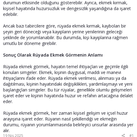
durumun etkisinde olduğunu gösterebilir. Ayrıca, ekmek kırmak,
kişisel hayatında huzursuzluk ve dengesizlik yaşandığına da işaret
edebilir.
Ancak bazı tabircilere göre, rüyada ekmek kırmak, kaybolan bir
şeyin geri döneceği veya kayıpların yerine yenilerinin geleceği
şeklinde de yorumlanabilir. Bu durumda, kişi kayıplarına rağmen
umutlu bir döneme girebilir.
Sonuç Olarak Rüyada Ekmek Görmenin Anlamı
Rüyada ekmek görmek, hayatın temel ihtiyaçları ve geçimle ilgili
konuları simgeler. Ekmek, kişinin duygusal, maddi ve manevi
ihtiyaçlarını ifade eder. Rüyada ekmek verilmesi, alınması ya da
dağıtılması, kişinin hayatındaki değişiklikleri, yardımlaşmayı ve yeni
başlangıçları simgeler. Bu tür rüyalar, genellikle olumlu gelişmeleri
işaret eder ve kişinin hayatında huzur ve refahın artacağına delalet
eder.
Rüyada ekmek görmek, her zaman kişisel gelişim ve içsel huzur
arayışına işaret eder. Rüyanın nasıl şekillendiği ve ekmeğin
durumu, rüyanın yorumlanmasında belirleyici unsurlar arasında yer
alır.
19 Nis 2025
#1