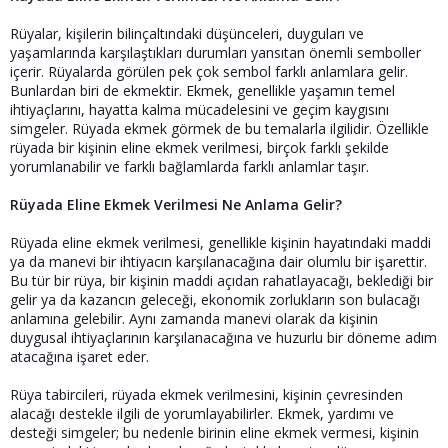
a
a
t
r
Rüyalar, kişilerin bilinçaltındaki düşünceleri, duyguları ve
a
i
yaşamlarında karşılaştıkları durumları yansıtan önemli semboller
n
h
içerir. Rüyalarda görülen pek çok sembol farklı anlamlara gelir.
i
Bunlardan biri de ekmektir. Ekmek, genellikle yaşamın temel
ihtiyaçlarını, hayatta kalma mücadelesini ve geçim kaygısını
simgeler. Rüyada ekmek görmek de bu temalarla ilgilidir. Özellikle
rüyada bir kişinin eline ekmek verilmesi, birçok farklı şekilde
yorumlanabilir ve farklı bağlamlarda farklı anlamlar taşır.
Rüyada Eline Ekmek Verilmesi Ne Anlama Gelir?
Rüyada eline ekmek verilmesi, genellikle kişinin hayatındaki maddi
ya da manevi bir ihtiyacın karşılanacağına dair olumlu bir işarettir.
Bu tür bir rüya, bir kişinin maddi açıdan rahatlayacağı, beklediği bir
gelir ya da kazancın geleceği, ekonomik zorlukların son bulacağı
anlamına gelebilir. Aynı zamanda manevi olarak da kişinin
duygusal ihtiyaçlarının karşılanacağına ve huzurlu bir döneme adım
atacağına işaret eder.
Rüya tabircileri, rüyada ekmek verilmesini, kişinin çevresinden
alacağı destekle ilgili de yorumlayabilirler. Ekmek, yardımı ve
desteği simgeler; bu nedenle birinin eline ekmek vermesi, kişinin