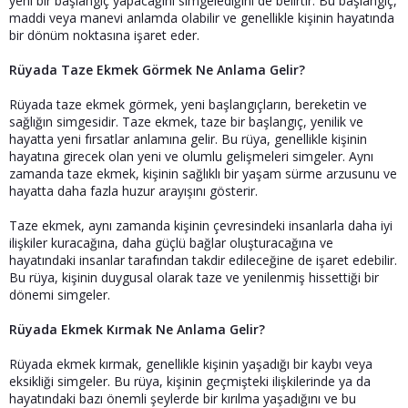
yeni bir başlangıç yapacağını simgelediğini de belirtir. Bu başlangıç,
maddi veya manevi anlamda olabilir ve genellikle kişinin hayatında
bir dönüm noktasına işaret eder.
Rüyada Taze Ekmek Görmek Ne Anlama Gelir?
Rüyada taze ekmek görmek, yeni başlangıçların, bereketin ve
sağlığın simgesidir. Taze ekmek, taze bir başlangıç, yenilik ve
hayatta yeni fırsatlar anlamına gelir. Bu rüya, genellikle kişinin
hayatına girecek olan yeni ve olumlu gelişmeleri simgeler. Aynı
zamanda taze ekmek, kişinin sağlıklı bir yaşam sürme arzusunu ve
hayatta daha fazla huzur arayışını gösterir.
Taze ekmek, aynı zamanda kişinin çevresindeki insanlarla daha iyi
ilişkiler kuracağına, daha güçlü bağlar oluşturacağına ve
hayatındaki insanlar tarafından takdir edileceğine de işaret edebilir.
Bu rüya, kişinin duygusal olarak taze ve yenilenmiş hissettiği bir
dönemi simgeler.
Rüyada Ekmek Kırmak Ne Anlama Gelir?
Rüyada ekmek kırmak, genellikle kişinin yaşadığı bir kaybı veya
eksikliği simgeler. Bu rüya, kişinin geçmişteki ilişkilerinde ya da
hayatındaki bazı önemli şeylerde bir kırılma yaşadığını ve bu