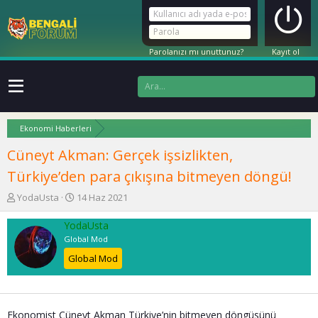
Parolanızı mı unuttunuz?
Kayıt ol
Ekonomi Haberleri
Cüneyt Akman: Gerçek işsizlikten,
Türkiye’den para çıkışına bitmeyen döngü!
K
B
YodaUsta
14 Haz 2021
o
a
n
ş
YodaUsta
u
l
Global Mod
y
a
Global Mod
u
n
b
g
a
ı
ş
ç
l
t
Ekonomist Cüneyt Akman Türkiye’nin bitmeyen döngüsünü