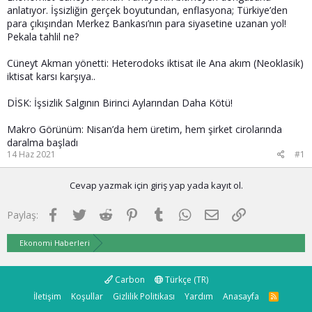
a
a
anlatıyor. İşsizliğin gerçek boyutundan, enflasyona; Türkiye’den
t
r
para çıkışından Merkez Bankası’nın para siyasetine uzanan yol!
a
i
Pekala tahlil ne?
n
h
i
Cüneyt Akman yönetti: Heterodoks iktisat ile Ana akım (Neoklasik)
iktisat karsı karşıya..
DİSK: İşsizlik Salgının Birinci Aylarından Daha Kötü!
Makro Görünüm: Nisan’da hem üretim, hem şirket cirolarında
daralma başladı
14 Haz 2021
#1
Cevap yazmak için giriş yap yada kayıt ol.
Facebook
Twitter
Reddit
Pinterest
Tumblr
WhatsApp
E-posta
Link
Paylaş:
Ekonomi Haberleri
Carbon
Türkçe (TR)
İletişim
Koşullar
Gizlilik Politikası
Yardım
Anasayfa
R
S