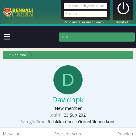
Parolanızı mı unuttunuz?
Kayıt ol
Kullanıcılar
D
Davidhpk
New member
Katılım
23 Şub 2021
Son görülme
6 dakika önce
·
Görüntülenen konu
Mesajlar
Reaction score
Puanları