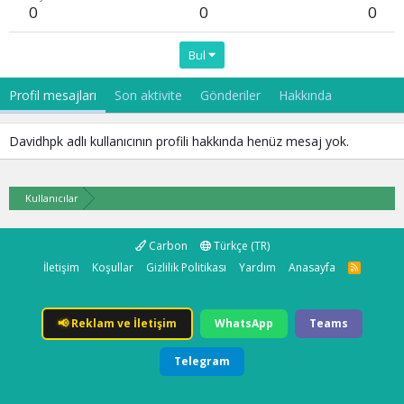
0
0
0
Bul
Profil mesajları
Son aktivite
Gönderiler
Hakkında
Davidhpk adlı kullanıcının profili hakkında henüz mesaj yok.
Kullanıcılar
Carbon
Türkçe (TR)
İletişim
Koşullar
Gizlilik Politikası
Yardım
Anasayfa
R
S
S
📢
Reklam ve İletişim
WhatsApp
Teams
Telegram