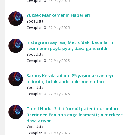
Cevaplar
0
23 May 2025
Yüksek Mahkemenin Haberleri
YodaUsta
Cevaplar
0
22 May 2025
Instagram sayfası, Metro'daki kadınların
resimlerini paylaşıyor, dava gönderildi
YodaUsta
Cevaplar
0
22 May 2025
Sarhoş Kerala adamı 85 yaşındaki anneyi
öldürdü, tutuklandı: polis memurları
YodaUsta
Cevaplar
0
22 May 2025
Tamil Nadu, 3 dili formül patent durumları
üzerinden fonların engellenmesi için merkeze
dava açıyor
YodaUsta
Cevaplar
0
21 May 2025