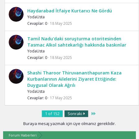
Haydarabad İtfaiye Kurtarıcı Ne Gördü
YodaUsta
Cevaplar
0
18 May 2025
Tamil Nadu'daki soruşturma otoritesinden
Tasmac Alkol sahtekarlığı hakkında baskınlar
YodaUsta
Cevaplar
0
18 May 2025
Shashi Tharoor Thiruvananthapuram Kaza
Kurbanlarının Ailelerini Ziyaret Ettiğinde:
Duygusal Olarak Ağrılı
YodaUsta
Cevaplar
0
17 May 2025
Last
1 of 152
Sonraki
Buraya mesaj yazmak için üye olmanız gereklidir.
Forum Haberleri