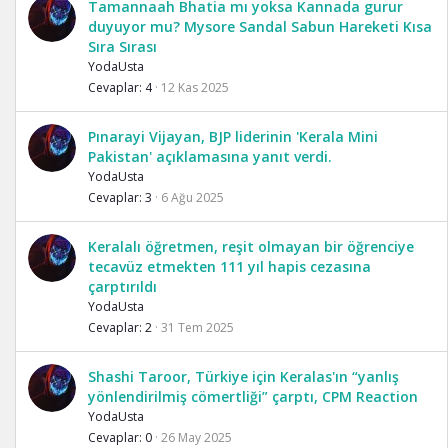
Tamannaah Bhatia mı yoksa Kannada gurur
duyuyor mu? Mysore Sandal Sabun Hareketi Kısa
Sıra Sırası
YodaUsta
Cevaplar
4
12 Kas 2025
Pınarayi Vijayan, BJP liderinin 'Kerala Mini
Pakistan' açıklamasına yanıt verdi.
YodaUsta
Cevaplar
3
6 Ağu 2025
Keralalı öğretmen, reşit olmayan bir öğrenciye
tecavüz etmekten 111 yıl hapis cezasına
çarptırıldı
YodaUsta
Cevaplar
2
31 Tem 2025
Shashi Taroor, Türkiye için Keralas'ın “yanlış
yönlendirilmiş cömertliği” çarptı, CPM Reaction
YodaUsta
Cevaplar
0
26 May 2025