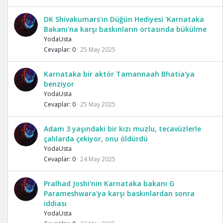
DK Shivakumars'ın Düğün Hediyesi 'Karnataka
Bakanı'na karşı baskınların ortasında bükülme
YodaUsta
Cevaplar
0
25 May 2025
Karnataka bir aktör Tamannaah Bhatia'ya
benziyor
YodaUsta
Cevaplar
0
25 May 2025
Adam 3 yaşındaki bir kızı muzlu, tecavüzlerle
çalılarda çekiyor, onu öldürdü
YodaUsta
Cevaplar
0
24 May 2025
Pralhad Joshi'nin Karnataka bakanı G
Parameshwara'ya karşı baskınlardan sonra
iddiası
YodaUsta