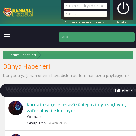
Parolanızı mı unuttunuz?
Kayıt ol
Forum Haberleri
Dünya Haberleri
Dünyada yaşanan önemli havadisleri bu forumumuzda paylaşıyoruz.
Filtreler
Karnataka çete tecavüzü depozitoyu suçluyor,
zafer alayı ile kutluyor
YodaUsta
Cevaplar
5
9 Ara 2025