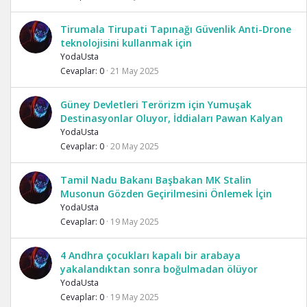
Tirumala Tirupati Tapınağı Güvenlik Anti-Drone
teknolojisini kullanmak için
YodaUsta
Cevaplar
0
21 May 2025
Güney Devletleri Terörizm için Yumuşak
Destinasyonlar Oluyor, İddiaları Pawan Kalyan
YodaUsta
Cevaplar
0
20 May 2025
Tamil Nadu Bakanı Başbakan MK Stalin
Musonun Gözden Geçirilmesini Önlemek İçin
YodaUsta
Cevaplar
0
19 May 2025
4 Andhra çocukları kapalı bir arabaya
yakalandıktan sonra boğulmadan ölüyor
YodaUsta
Cevaplar
0
19 May 2025