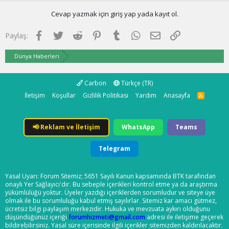
Cevap yazmak için giriş yap yada kayıt ol.
Facebook
Twitter
Reddit
Pinterest
Tumblr
WhatsApp
E-posta
Link
Paylaş:
Dünya Haberleri
Carbon
Türkçe (TR)
İletişim
Koşullar
Gizlilik Politikası
Yardım
Anasayfa
R
S
S
📢
Reklam ve İletişim
WhatsApp
Teams
Telegram
Yasal Uyarı: Forum Sitemiz; 5651 Sayılı Kanun kapsamında BTK tarafından
onaylı Yer Sağlayıcı'dır. Bu sebeple içerikleri kontrol etme ya da araştırma
yükümlülüğü yoktur. Üyeler yazdığı içeriklerden sorumludur ve siteye üye
olmak ile bu sorumluluğu kabul etmiş sayılırlar. Sitemiz kar amacı gütmez,
ücretsiz bilgi paylaşım merkezidir. Hukuka ve mevzuata aykırı olduğunu
düşündüğünüz içeriği
forumhizmeti@gmail.com
adresi ile iletişime geçerek
bildirebilirsiniz. Yasal süre içerisinde ilgili içerikler sitemizden kaldırılacaktır.