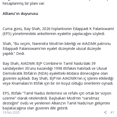
hesaplanmış bir planı var.
Allianz'ın duyurusu
Cuma günü, Bay Shah, 2026 toplantısının Edappadi K Palaniswami
(EPS) yönetimindeki anketlerinin eyalette yapılacağını söyledi.
Shah, “Bu seçim, Narendra Modi'nin liderliği ve AIADMK patronu
Edappadi Palaniswami'nin eyalet düzeyinde ulusal düzeyde
yapıldı.” Dedi.
Bay Shah, AIADMK-BJP Combine'ın Tamil Nadu'daki 39
sandalyeden 30'unu kazandığı 1998 ittifakını hatırladı ve Ulusal
Demokratik İttifak'ın (NDA) eyaletteki iktidara döneceğine olan
güvenini açıkladı. Bay Shah, BJP'nin AIADMK'nın iç işlerini etkilediği
veya Knamalais'in ittifak için bir ön koşul olduğu önerilerini oynadı.
EPS, ittifakı “Tamil Nadus ilerlemesi ve refahı için ortak bir vizyon
üzerine” olarak nitelendirdi. Başbakan Modi'nin “sarsılmaz
desteğini” övdü ve yenilenen Allianz'ın Tamil Nadu'nun gelişimini
başlatacağına olan güvenini dile getirdi.
18 Nis 2025
#1