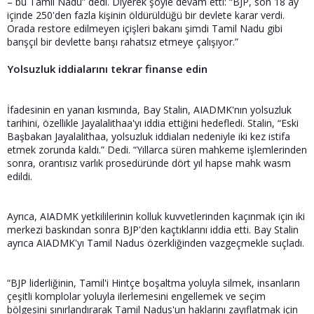
– bu Tamil Nadu” dedi. Diyerek şöyle devam etti: “BJP, son 18 ay
içinde 250'den fazla kişinin öldürüldüğü bir devlete karar verdi.
Orada restore edilmeyen içişleri bakanı şimdi Tamil Nadu gibi
barışçıl bir devlette barışı rahatsız etmeye çalışıyor.”
Yolsuzluk iddialarını tekrar finanse edin
İfadesinin en yanan kısmında, Bay Stalin, AIADMK'nın yolsuzluk
tarihini, özellikle Jayalalithaa'yı iddia ettiğini hedefledi. Stalin, “Eski
Başbakan Jayalalithaa, yolsuzluk iddiaları nedeniyle iki kez istifa
etmek zorunda kaldı.” Dedi. “Yıllarca süren mahkeme işlemlerinden
sonra, orantısız varlık prosedüründe dört yıl hapse mahk wasm
edildi.
Ayrıca, AIADMK yetkililerinin kolluk kuvvetlerinden kaçınmak için iki
merkezi baskından sonra BJP'den kaçtıklarını iddia etti. Bay Stalin
ayrıca AIADMK'yı Tamil Nadus özerkliğinden vazgeçmekle suçladı.
“BJP liderliğinin, Tamil'i Hintçe boşaltma yoluyla silmek, insanların
çeşitli komplolar yoluyla ilerlemesini engellemek ve seçim
bölgesini sınırlandırarak Tamil Nadus'un haklarını zayıflatmak için