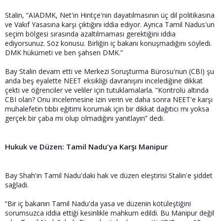
Stalin, “AIADMK, Net'in Hintçe'nin dayatılmasının üç dil politikasına
ve Vakıf Yasasına karşı çıktığını iddia ediyor. Ayrıca Tamil Nadus'un
seçim bölgesi sırasında azaltılmaması gerektiğini iddia
ediyorsunuz. Söz konusu. Birliğin iç bakanı konuşmadığını söyledi.
DMK hükümeti ve ben şahsen DMK.”
Bay Stalin devam etti ve Merkezi Soruşturma Bürosu'nun (CBI) şu
anda beş eyalette NEET eksikliği davranışını incelediğine dikkat
çekti ve öğrenciler ve veliler için tutuklamalarla. “Kontrolü altında
CBI olan? Onu incelemesine izin verin ve daha sonra NEET'e karşı
muhalefetin tıbbi eğitimi korumak için bir dikkat dağıtıcı mı yoksa
gerçek bir çaba mı olup olmadığını yanıtlayın” dedi.
Hukuk ve Düzen: Tamil Nadu'ya Karşı Manipur
Bay Shah'ın Tamil Nadu'daki hak ve düzen eleştirisi Stalin'e şiddet
sağladı.
“Bir iç bakanın Tamil Nadu'da yasa ve düzenin kötüleştiğini
sorumsuzca iddia ettiği kesinlikle mahkum edildi. Bu Manipur değil