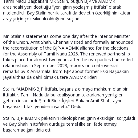
Tamil Nadu Başbakanı MK Stalin, bugün BJP ve AIADMK
a
i
arasındaki yeni dostluğu “yenilginin yozlaşmış ittifakı” olarak
n
h
nitelendirdi. Bay Stalin her iki tarafı da devletin özerkliğinin iktidar
i
arayışı için çok sıkıntılı olduğunu suçladı.
Mr. Stalin's statements come one day after the Interior Minister
of the Union, Amit Shah, Chennai visited and formally announced
the reconstitution of the BJP-AIADMK alliance for the elections
for the Assembly of Tamil Nadu 2026. The renewed partnership
takes place for almost two years after the two parties had ceded
relationships in September 2023, reports on controversial
remarks by K Annamalai from BJP about former Eski Başbakan
Jayalalithaa da dahil olmak üzere AIADMK lideri.
Stalin, “AIADMK-BJP İttifakı, başarısız olmaya mahkum olan bir
ittifaktır. Tamil Nadu'da bu koalisyonun tekrarlanan yenilgileri
getiren insanlardı. Şimdi Birlik İçişleri Bakanı Amit Shah, aynı
başarısız ittifakı yeniden inşa etti.” Dedi.
Stalin, BJP IIADMK paketinin ideolojik netliğinin eksikliğini sorguladı
ve Bay Shah'ın ittifakın durduğu temel ilkeleri ifade etmeyi
başaramadığını iddia etti.